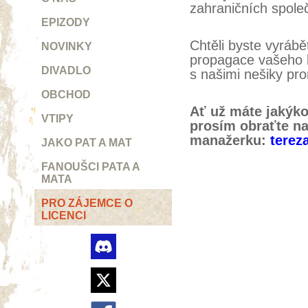
zahraničních společ
EPIZODY
Chtěli byste vyrábě
NOVINKY
propagace vašeho b
DIVADLO
s našimi nešiky pr
OBCHOD
Ať už máte jakýko
VTIPY
prosím obraťte n
manažerku:
terez
JAKO PAT A MAT
FANOUŠCI PATA A
MATA
PRO ZÁJEMCE O
LICENCI