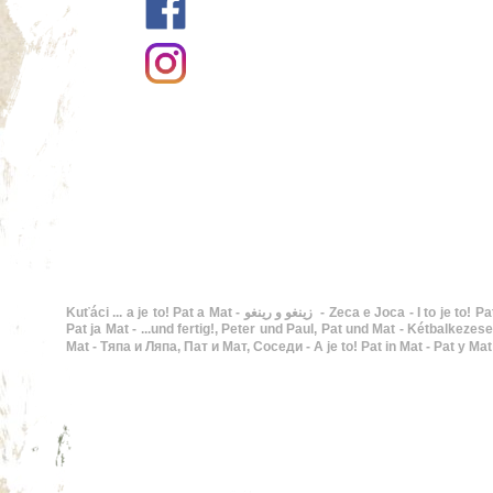
Kuťáci ... a je to! Pat a Mat - زينغو و رينغو - Zeca e Joca - I to je to! Pat i Mat - En Pat i en Mat - Buurman en Buurman, De twee stuntels - ...and that's it!, Pat and Mat - Hupsis!,
Pat ja Mat - ...und fertig!, Peter und Paul, Pat und Mat - Kétbalkezesek, Pat
Mat - Тяпа и Ляпа, Пат и Мат, Соседи - A je to! Pat in Mat - Pat y Ma